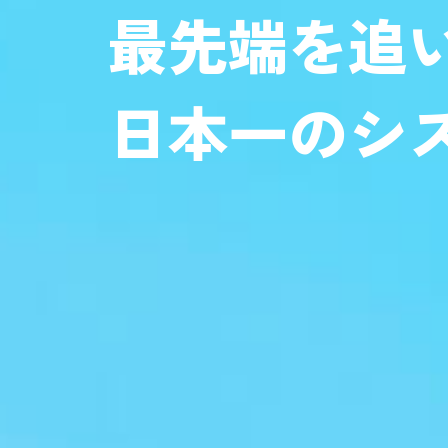
最先端を追
日本一の
シ