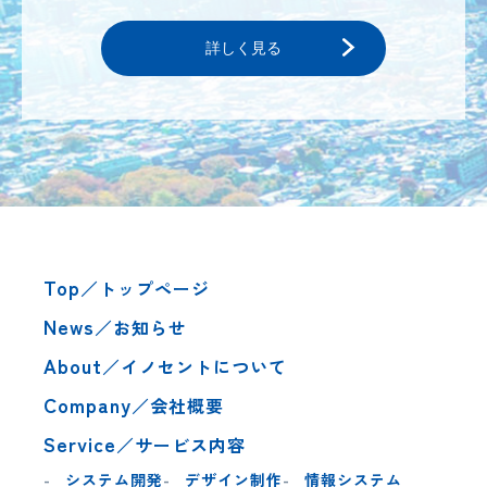
詳しく見る
Top
／トップページ
News
／お知らせ
About
／イノセントについて
Company
／会社概要
Service
／サービス内容
システム開発
デザイン制作
情報システム