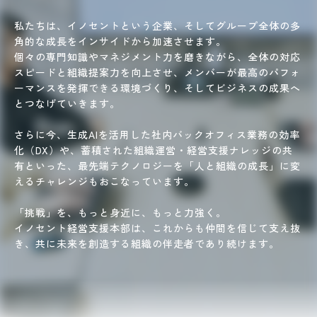
私たちは、イノセントという企業、そしてグループ全体の多
角的な成長をインサイドから加速させます。
個々の専門知識やマネジメント力を磨きながら、全体の対応
スピードと組織提案力を向上させ、
メンバーが最高のパフォ
ーマンスを発揮できる環境づくり、
そしてビジネスの成果へ
とつなげていきます。
さらに今、生成AIを活用した社内バックオフィス業務の効率
化（DX）や、
蓄積された組織運営・経営支援ナレッジの共
有といった、
最先端テクノロジーを「人と組織の成長」に変
えるチャレンジもおこなっています。
「挑戦」を、もっと身近に、もっと力強く。
イノセント経営支援本部は、これからも仲間を信じて支え抜
き、
共に未来を創造する組織の伴走者であり続けます。